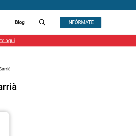
s
Blog
INFÓRMATE
te aquí
Sarrià
arrià