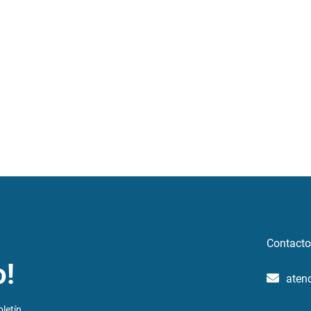
Contacto
o!
aten
letín