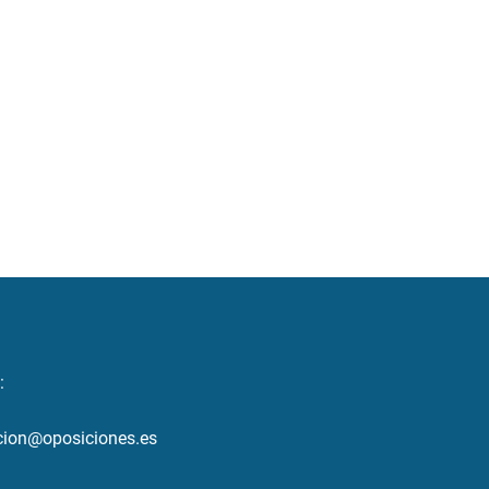
:
cion@oposiciones.es