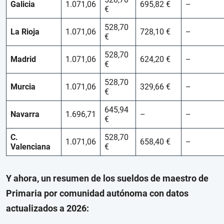
Galicia
1.071,06
695,82 €
–
€
528,70
La Rioja
1.071,06
728,10 €
–
€
528,70
Madrid
1.071,06
624,20 €
–
€
528,70
Murcia
1.071,06
329,66 €
–
€
645,94
Navarra
1.696,71
–
–
€
C.
528,70
1.071,06
658,40 €
–
Valenciana
€
Y ahora, un resumen de los sueldos de maestro de
Primaria por comunidad autónoma con datos
actualizados a 2026: