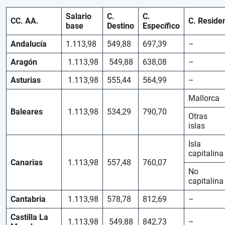
Salario
C.
C.
CC. AA.
C. Reside
base
Destino
Específico
Andalucía
1.113,98
549,88
697,39
–
Aragón
1.113,98
549,88
638,08
–
Asturias
1.113,98
555,44
564,99
–
Mallorca
Baleares
1.113,98
534,29
790,70
Otras
islas
Isla
capitalina
Canarias
1.113,98
557,48
760,07
No
capitalina
Cantabria
1.113,98
578,78
812,69
–
Castilla La
1.113,98
549,88
842,73
–