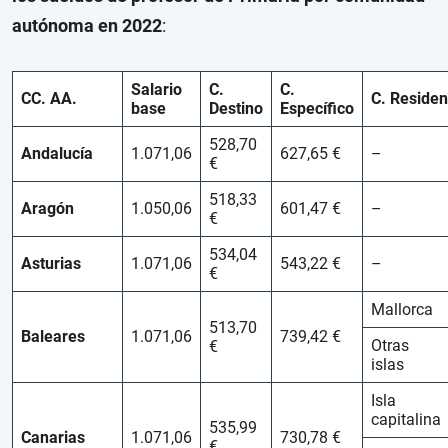
autónoma en 2022
:
Salario
C.
C.
CC. AA.
C. Residen
base
Destino
Específico
528,70
Andalucía
1.071,06
627,65 €
–
€
518,33
Aragón
1.050,06
601,47 €
–
€
534,04
Asturias
1.071,06
543,22 €
–
€
Mallorca
513,70
Baleares
1.071,06
739,42 €
Otras
€
islas
Isla
capitalina
535,99
Canarias
1.071,06
730,78 €
€