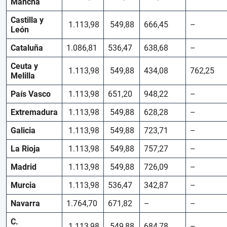
Mancha
Castilla y
1.113,98
549,88
666,45
–
León
Cataluña
1.086,81
536,47
638,68
–
Ceuta y
1.113,98
549,88
434,08
762,25
Melilla
País Vasco
1.113,98
651,20
948,22
–
Extremadura
1.113,98
549,88
628,28
–
Galicia
1.113,98
549,88
723,71
–
La Rioja
1.113,98
549,88
757,27
–
Madrid
1.113,98
549,88
726,09
–
Murcia
1.113,98
536,47
342,87
–
Navarra
1.764,70
671,82
–
–
C.
1.113,98
549,88
684,78
–