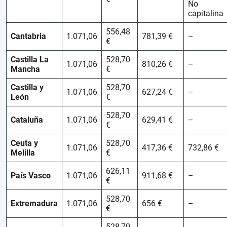
No
capitalina
556,48
Cantabria
1.071,06
781,39 €
–
€
Castilla La
528,70
1.071,06
810,26 €
–
Mancha
€
Castilla y
528,70
1.071,06
627,24 €
–
León
€
528,70
Cataluña
1.071,06
629,41 €
–
€
Ceuta y
528,70
1.071,06
417,36 €
732,86 €
Melilla
€
626,11
País Vasco
1.071,06
911,68 €
–
€
528,70
Extremadura
1.071,06
656 €
–
€
528,70