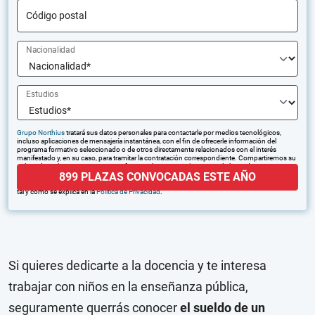
Código postal
Nacionalidad
Estudios
Grupo Northius
tratará sus datos personales para contactarle por medios tecnológicos,
incluso aplicaciones de mensajería instantánea, con el fin de ofrecerle información del
programa formativo seleccionado o de otros directamente relacionados con el interés
manifestado y, en su caso, para tramitar la contratación correspondiente. Compartiremos su
solicitud con las empresas que conforman el
Grupo Northius
, con el objeto de que estas
899 PLAZAS CONVOCADAS ESTE AÑO
puedan hacerle llegar la mejor oferta de productos y servicios de acuerdo a su petición.
Quedan reconocidos los derechos de acceso, rectificación, supresión, oposición, limitación,
tal y como se explica en la
Política de Privacidad
.
Si quieres dedicarte a la docencia y te interesa
trabajar con niños en la enseñanza pública,
seguramente querrás conocer
el sueldo de un