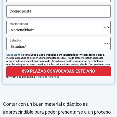
Código postal
Nacionalidad
Estudios
Grupo Northius
tratará sus datos personales para contactarle por medios tecnológicos,
incluso aplicaciones de mensajería instantánea, con el fin de ofrecerle información del
programa formativo seleccionado o de otros directamente relacionados con el interés
manifestado y, en su caso, para tramitar la contratación correspondiente. Compartiremos su
solicitud con las empresas que conforman el
Grupo Northius
, con el objeto de que estas
899 PLAZAS CONVOCADAS ESTE AÑO
puedan hacerle llegar la mejor oferta de productos y servicios de acuerdo a su petición.
Quedan reconocidos los derechos de acceso, rectificación, supresión, oposición, limitación,
tal y como se explica en la
Política de Privacidad
.
Contar con un buen material didáctico es
imprescindible para poder presentarse a un proceso