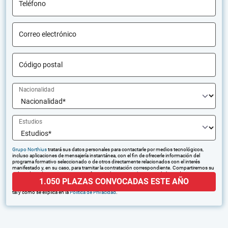
Teléfono
Correo electrónico
Código postal
Nacionalidad
Estudios
Grupo Northius
tratará sus datos personales para contactarle por medios tecnológicos,
incluso aplicaciones de mensajería instantánea, con el fin de ofrecerle información del
programa formativo seleccionado o de otros directamente relacionados con el interés
manifestado y, en su caso, para tramitar la contratación correspondiente. Compartiremos su
solicitud con las empresas que conforman el
Grupo Northius
, con el objeto de que estas
1.050 PLAZAS CONVOCADAS ESTE AÑO
puedan hacerle llegar la mejor oferta de productos y servicios de acuerdo a su petición.
Quedan reconocidos los derechos de acceso, rectificación, supresión, oposición, limitación,
tal y como se explica en la
Política de Privacidad
.