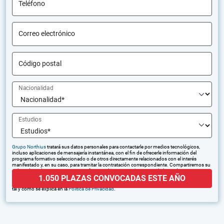
Teléfono
Correo electrónico
Código postal
Nacionalidad
Estudios
Grupo Northius
tratará sus datos personales para contactarle por medios tecnológicos,
incluso aplicaciones de mensajería instantánea, con el fin de ofrecerle información del
programa formativo seleccionado o de otros directamente relacionados con el interés
manifestado y, en su caso, para tramitar la contratación correspondiente. Compartiremos su
solicitud con las empresas que conforman el
Grupo Northius
, con el objeto de que estas
1.050 PLAZAS CONVOCADAS ESTE AÑO
puedan hacerle llegar la mejor oferta de productos y servicios de acuerdo a su petición.
Quedan reconocidos los derechos de acceso, rectificación, supresión, oposición, limitación,
tal y como se explica en la
Política de Privacidad
.