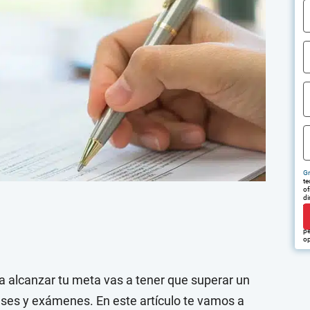
Gr
te
of
di
tr
em
pu
pe
op
ra alcanzar tu meta vas a tener que superar un
ases y exámenes. En este artículo te vamos a