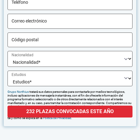
Teléfono
Correo electrónico
Código postal
Nacionalidad
Estudios
Grupo Northius
tratará sus datos personales para contactarle por medios tecnológicos,
incluso aplicaciones de mensajería instantánea, con el fin de ofrecerle información del
programa formativo seleccionado o de otros directamente relacionados con el interés
manifestado y, en su caso, para tramitar la contratación correspondiente. Compartiremos su
solicitud con las empresas que conforman el
Grupo Northius
, con el objeto de que estas
232 PLAZAS CONVOCADAS ESTE AÑO
puedan hacerle llegar la mejor oferta de productos y servicios de acuerdo a su petición.
Quedan reconocidos los derechos de acceso, rectificación, supresión, oposición, limitación,
tal y como se explica en la
Política de Privacidad
.