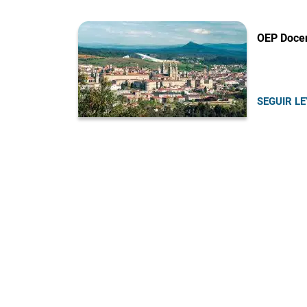
OEP Docen
SEGUIR L
Navegación
de
entradas