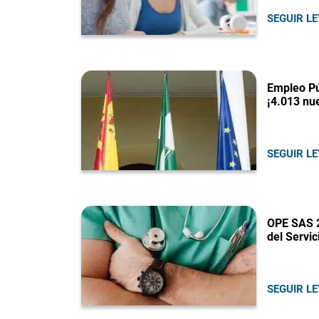
SEGUIR L
Empleo Pú
¡4.013 nu
SEGUIR L
OPE SAS 2
del Servi
SEGUIR L