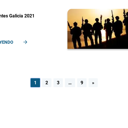
tes Galicia 2021
EYENDO
1
2
3
…
9
»