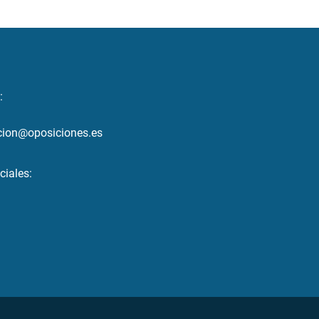
:
cion@oposiciones.es
ciales: