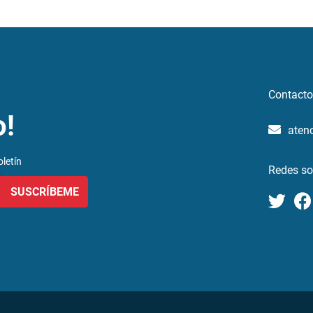
Contacto
o!
aten
letín
Redes so
SUSCRÍBEME