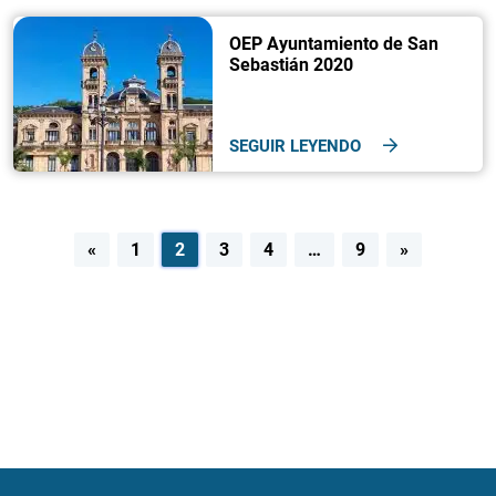
OEP Ayuntamiento de San
Sebastián 2020
SEGUIR LEYENDO
Navegación
«
1
2
3
4
…
9
»
de
entradas