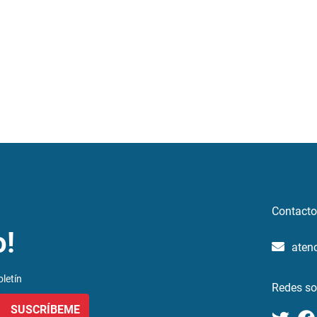
Contacto
o!
aten
letín
Redes so
SUSCRÍBEME