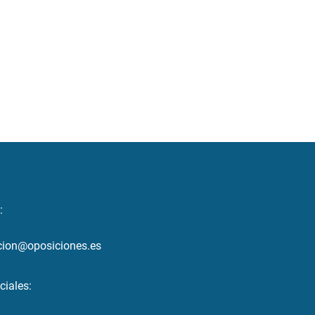
:
cion@oposiciones.es
ciales: