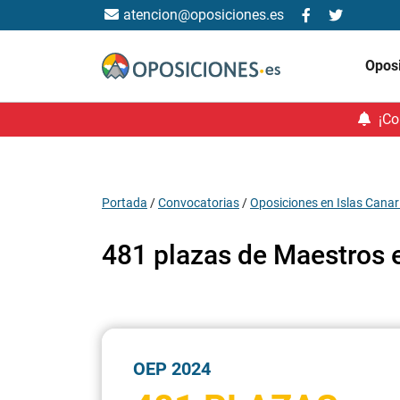
atencion@oposiciones.es
Opos
¡Co
Portada
/
Convocatorias
/
Oposiciones en Islas Canar
481 plazas de Maestros 
OEP 2024