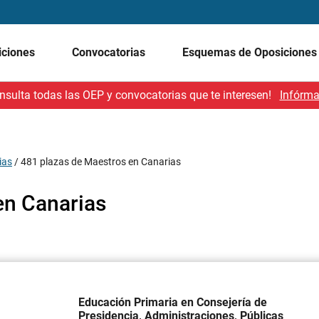
iciones
Convocatorias
Esquemas de Oposicione
nsulta todas las OEP y convocatorias que te interesen!
Infórma
ias
/
481 plazas de Maestros en Canarias
en Canarias
Educación Primaria en Consejería de
Presidencia, Administraciones, Públicas