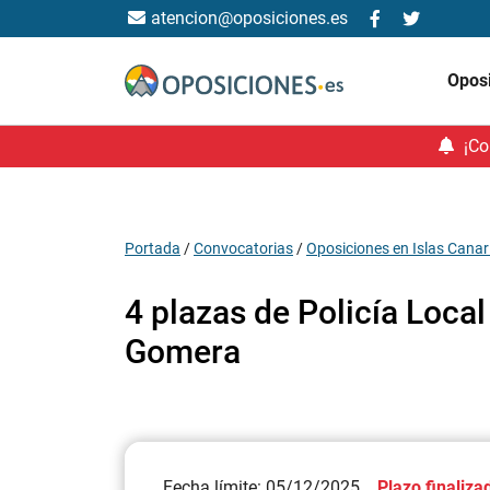
atencion@oposiciones.es
Opos
¡Co
Portada
/
Convocatorias
/
Oposiciones en Islas Canar
4 plazas de Policía Loca
Gomera
Fecha límite: 05/12/2025
Plazo finaliza