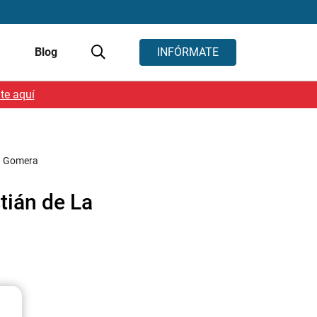
s
Blog
INFÓRMATE
te aquí
La Gomera
tián de La