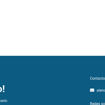
Contacto
o!
aten
letín
Redes so