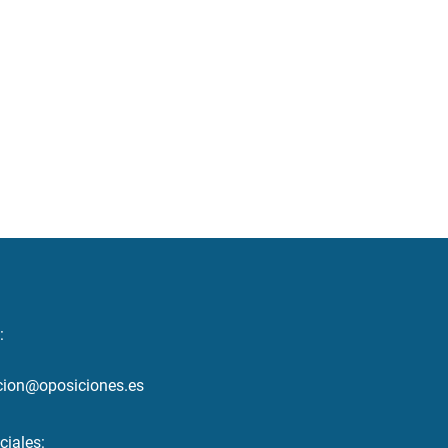
:
cion@oposiciones.es
ciales: