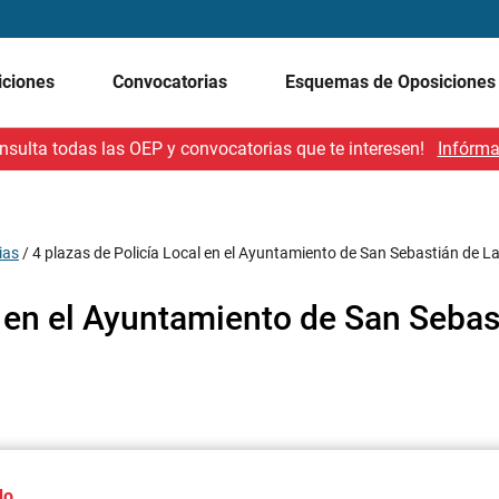
iciones
Convocatorias
Esquemas de Oposicione
nsulta todas las OEP y convocatorias que te interesen!
Infórma
ias
/
4 plazas de Policía Local en el Ayuntamiento de San Sebastián de 
l en el Ayuntamiento de San Sebas
do