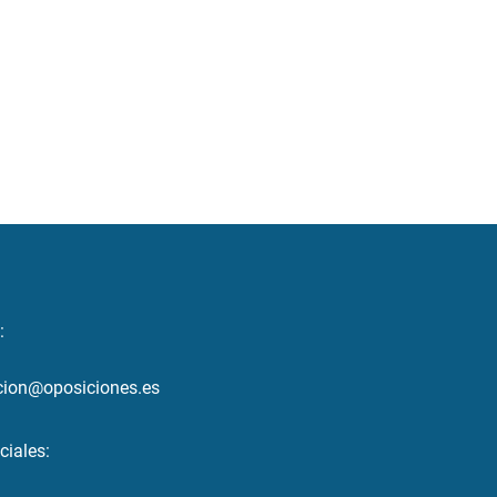
:
cion@oposiciones.es
ciales: