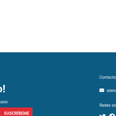
Contacto
o!
aten
letín
Redes so
SUSCRÍBEME