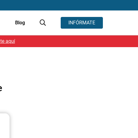
s
Blog
INFÓRMATE
te aquí
e