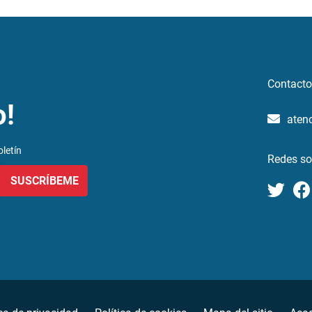
Contacto
o!
aten
letín
Redes so
SUSCRÍBEME