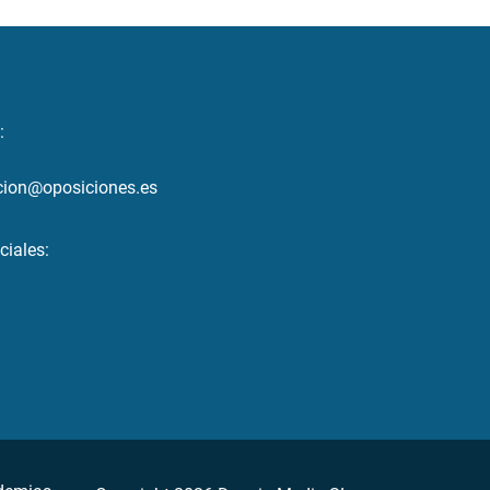
:
cion@oposiciones.es
ciales: