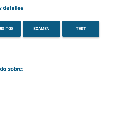
s detalles
ISITOS
EXAMEN
TEST
ndo sobre: