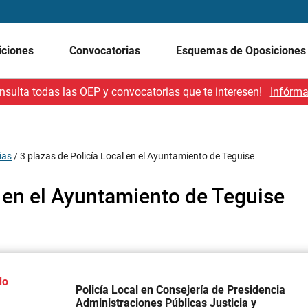
iciones
Convocatorias
Esquemas de Oposicione
nsulta todas las OEP y convocatorias que te interesen!
Infórma
ias
/
3 plazas de Policía Local en el Ayuntamiento de Teguise
l en el Ayuntamiento de Teguise
do
Policía Local en Consejería de Presidencia
Administraciones Públicas Justicia y