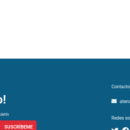
Contacto
o!
aten
letín
Redes so
SUSCRÍBEME