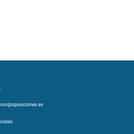
:
cion@oposiciones.es
ciales: