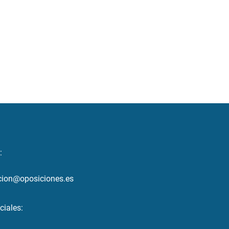
:
cion@oposiciones.es
ciales: