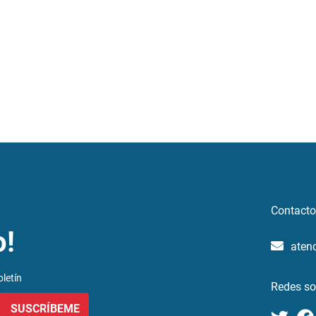
Contacto
o!
aten
letín
Redes so
SUSCRÍBEME