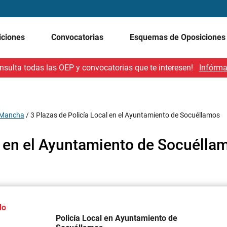
iciones
Convocatorias
Esquemas de Oposicione
nsulta todas las OEP y convocatorias que te interesen!
Infórma
a Mancha
/
3 Plazas de Policía Local en el Ayuntamiento de Socuéllamos
l en el Ayuntamiento de Socuélla
do
Policía Local en Ayuntamiento de