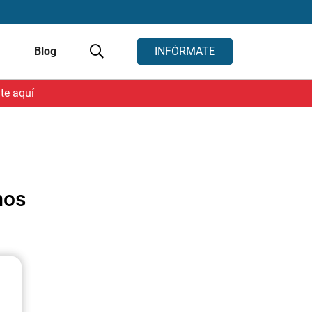
s
Blog
INFÓRMATE
te aquí
mos