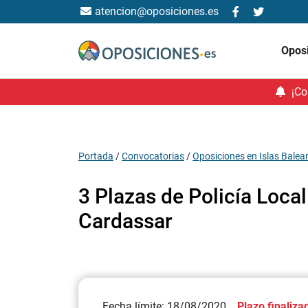
atencion@oposiciones.es
Opos
¡Co
Portada
/
Convocatorias
/
Oposiciones en Islas Balea
3 Plazas de Policía Loca
Cardassar
Fecha límite: 18/08/2020
Plazo finaliza