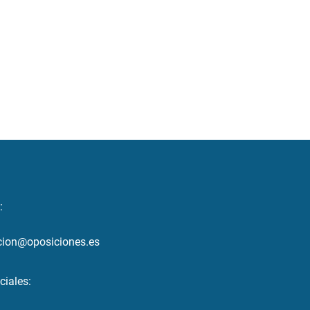
:
cion@oposiciones.es
ciales: