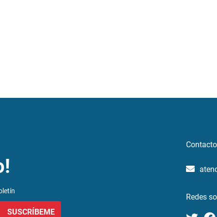
Contacto
o!
aten
letín
Redes so
SUSCRÍBEME