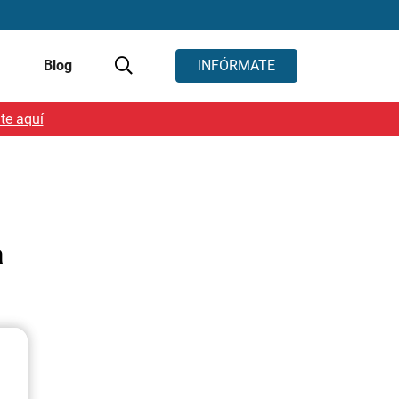
s
Blog
INFÓRMATE
te aquí
a