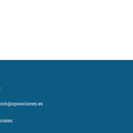
:
cion@oposiciones.es
ciales: