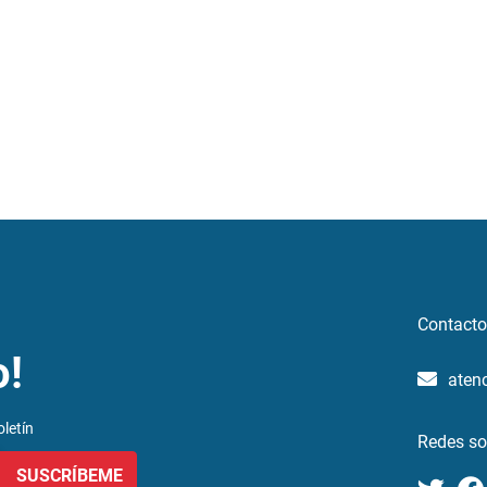
Contacto
o!
aten
letín
Redes so
SUSCRÍBEME