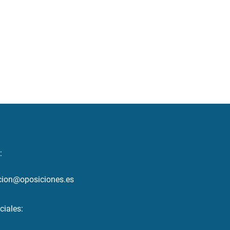
:
cion@oposiciones.es
ciales: