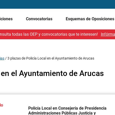
iciones
Convocatorias
Esquemas de Oposicione
nsulta todas las OEP y convocatorias que te interesen!
Infórma
ias
/
3 plazas de Policía Local en el Ayuntamiento de Arucas
l en el Ayuntamiento de Arucas
do
Policía Local en Consejería de Presidencia
Administraciones Públicas Justicia y