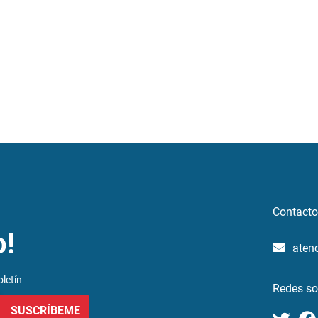
Contacto
o!
aten
letín
Redes so
SUSCRÍBEME