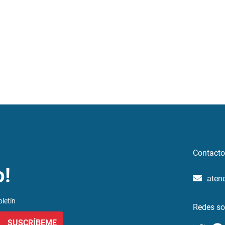
Contacto
o!
aten
letín
Redes so
SUSCRÍBEME