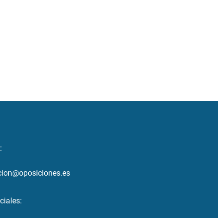
:
cion@oposiciones.es
ciales: