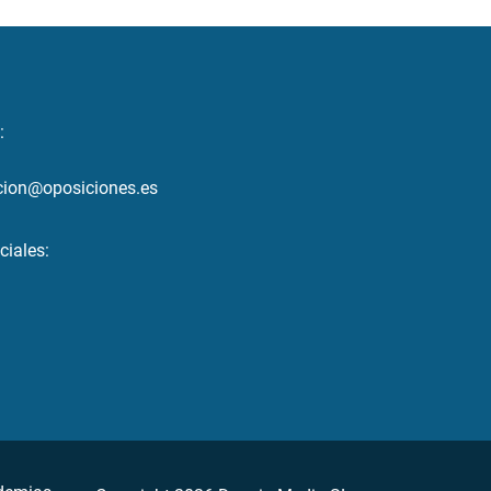
:
cion@oposiciones.es
ciales: