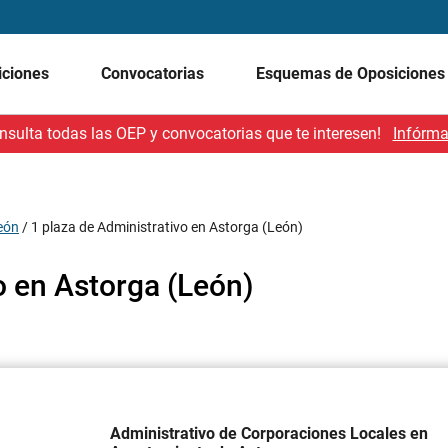
iciones
Convocatorias
Esquemas de Oposicione
nsulta todas las OEP y convocatorias que te interesen!
Infórma
León
/
1 plaza de Administrativo en Astorga (León)
o en Astorga (León)
Administrativo de Corporaciones Locales en