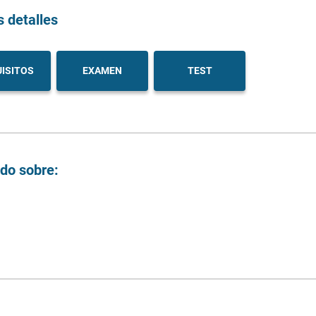
s detalles
ISITOS
EXAMEN
TEST
ndo sobre: