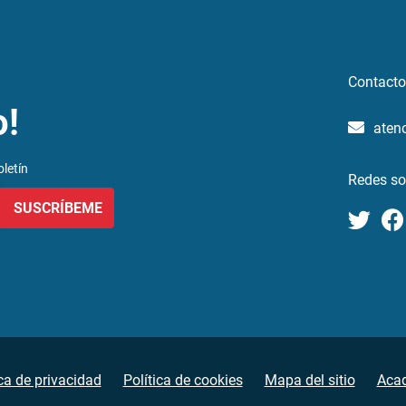
Contacto
o!
aten
letín
Redes so
SUSCRÍBEME
ica de privacidad
Política de cookies
Mapa del sitio
Aca