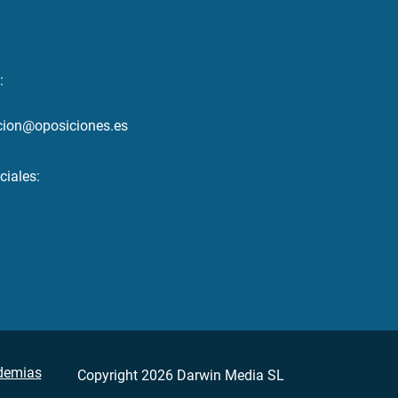
:
cion@oposiciones.es
ciales:
demias
Copyright 2026 Darwin Media SL