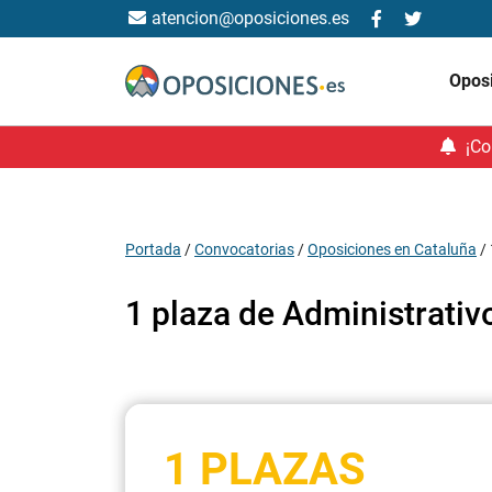
atencion@oposiciones.es
Opos
¡Co
Portada
/
Convocatorias
/
Oposiciones en Cataluña
/
1 plaza de Administrativ
1 PLAZAS