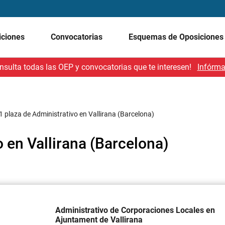
iciones
Convocatorias
Esquemas de Oposicione
nsulta todas las OEP y convocatorias que te interesen!
Infórma
1 plaza de Administrativo en Vallirana (Barcelona)
o en Vallirana (Barcelona)
Administrativo de Corporaciones Locales en
Ajuntament de Vallirana