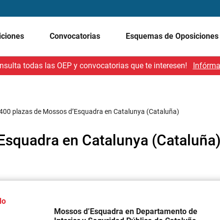
iciones
Convocatorias
Esquemas de Oposicione
nsulta todas las OEP y convocatorias que te interesen!
Infórma
400 plazas de Mossos d’Esquadra en Catalunya (Cataluña)
Esquadra en Catalunya (Cataluña
do
Mossos d’Esquadra en Departamento de