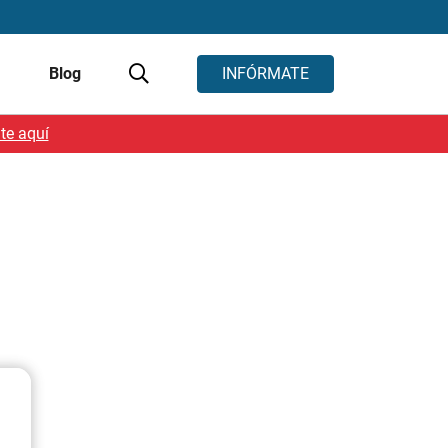
s
Blog
INFÓRMATE
te aquí
)