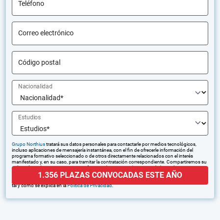
Teléfono
Correo electrónico
Código postal
Nacionalidad
Estudios
Grupo Northius
tratará sus datos personales para contactarle por medios tecnológicos,
incluso aplicaciones de mensajería instantánea, con el fin de ofrecerle información del
programa formativo seleccionado o de otros directamente relacionados con el interés
manifestado y, en su caso, para tramitar la contratación correspondiente. Compartiremos su
solicitud con las empresas que conforman el
Grupo Northius
, con el objeto de que estas
1.356 PLAZAS CONVOCADAS ESTE AÑO
puedan hacerle llegar la mejor oferta de productos y servicios de acuerdo a su petición.
Quedan reconocidos los derechos de acceso, rectificación, supresión, oposición, limitación,
tal y como se explica en la
Política de Privacidad
.