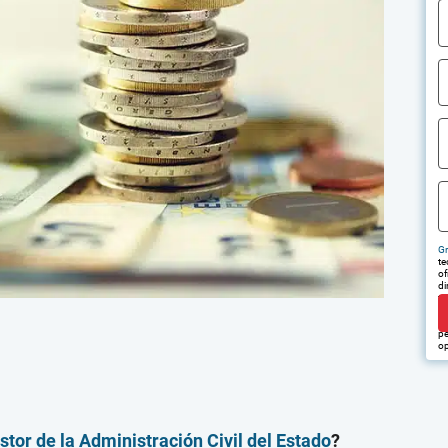
Gr
te
of
di
tr
em
pu
pe
op
stor de la Administración Civil del Estado
?