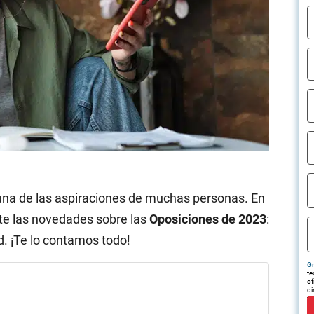
 una de las aspiraciones de muchas personas. En
te las novedades sobre las
Oposiciones de 2023
:
d. ¡Te lo contamos todo!
Gr
te
of
di
tr
em