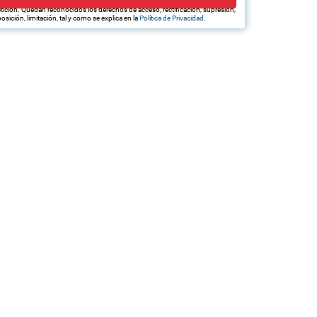
edan hacerle llegar la mejor oferta de productos y servicios de acuerdo a su
tición. Quedan reconocidos los derechos de acceso, rectificación, supresión,
osición, limitación, tal y como se explica en la
Política de Privacidad
.