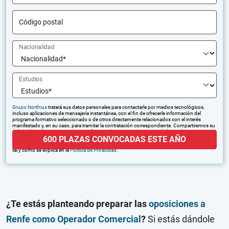
Código postal
Nacionalidad
Estudios
Grupo Northius
tratará sus datos personales para contactarle por medios tecnológicos,
incluso aplicaciones de mensajería instantánea, con el fin de ofrecerle información del
programa formativo seleccionado o de otros directamente relacionados con el interés
manifestado y, en su caso, para tramitar la contratación correspondiente. Compartiremos su
solicitud con las empresas que conforman el
Grupo Northius
, con el objeto de que estas
600 PLAZAS CONVOCADAS ESTE AÑO
puedan hacerle llegar la mejor oferta de productos y servicios de acuerdo a su petición.
Quedan reconocidos los derechos de acceso, rectificación, supresión, oposición, limitación,
tal y como se explica en la
Política de Privacidad
.
¿Te estás planteando preparar las
oposiciones a
Renfe como Operador Comercial
?
Si estás dándole