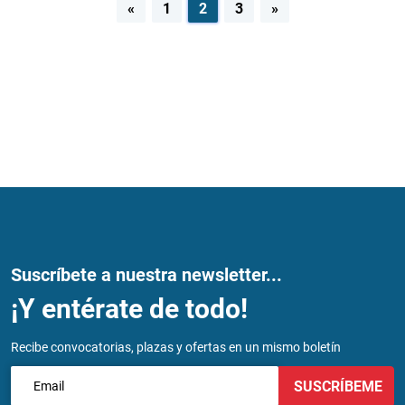
Navegación
«
1
2
3
»
de
entradas
Suscríbete a nuestra newsletter...
¡Y entérate de todo!
Recibe convocatorias, plazas y ofertas en un mismo boletín
SUSCRÍBEME