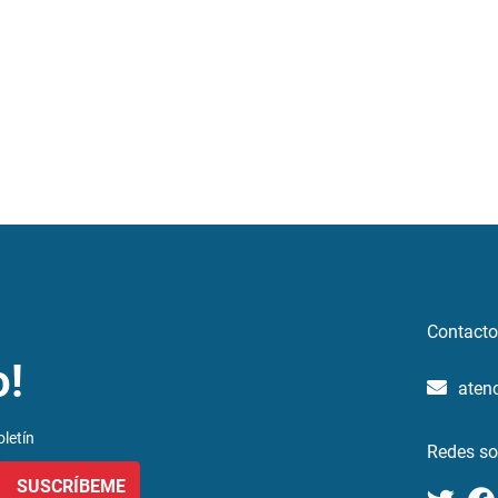
Contacto
o!
aten
letín
Redes so
SUSCRÍBEME