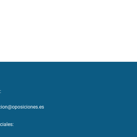
:
cion@oposiciones.es
ciales: