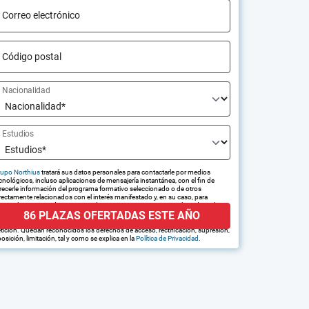
Correo electrónico
Código postal
Nacionalidad
Estudios
upo Northius
tratará sus datos personales para contactarle por medios
cnológicos, incluso aplicaciones de mensajería instantánea, con el fin de
recerle información del programa formativo seleccionado o de otros
rectamente relacionados con el interés manifestado y, en su caso, para
amitar la contratación correspondiente. Compartiremos su solicitud con las
86 PLAZAS OFERTADAS ESTE AÑO
presas que conforman el
Grupo Northius
, con el objeto de que estas
edan hacerle llegar la mejor oferta de productos y servicios de acuerdo a su
tición. Quedan reconocidos los derechos de acceso, rectificación, supresión,
osición, limitación, tal y como se explica en la
Política de Privacidad
.