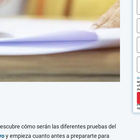
Gr
te
of
di
tr
em
pu
pe
op
 Descubre cómo serán las diferentes pruebas del
vo
y empieza cuanto antes a prepararte para