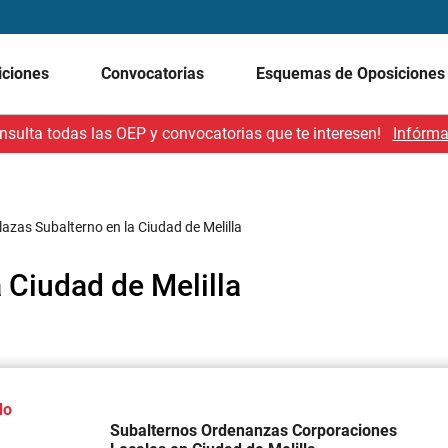
iciones
Convocatorias
Esquemas de Oposicione
nsulta todas las OEP y convocatorias que te interesen!
Infórma
lazas Subalterno en la Ciudad de Melilla
a Ciudad de Melilla
do
Subalternos Ordenanzas Corporaciones