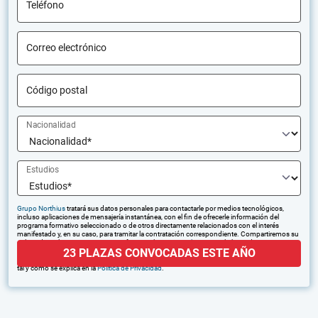
Teléfono
Correo electrónico
Código postal
Nacionalidad
Estudios
Grupo Northius
tratará sus datos personales para contactarle por medios tecnológicos,
incluso aplicaciones de mensajería instantánea, con el fin de ofrecerle información del
programa formativo seleccionado o de otros directamente relacionados con el interés
manifestado y, en su caso, para tramitar la contratación correspondiente. Compartiremos su
solicitud con las empresas que conforman el
Grupo Northius
, con el objeto de que estas
23 PLAZAS CONVOCADAS ESTE AÑO
puedan hacerle llegar la mejor oferta de productos y servicios de acuerdo a su petición.
Quedan reconocidos los derechos de acceso, rectificación, supresión, oposición, limitación,
tal y como se explica en la
Política de Privacidad
.