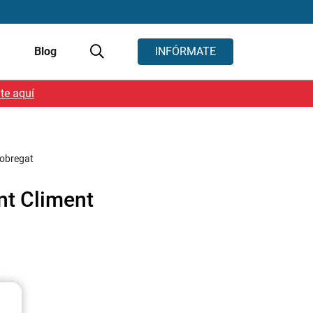
s
Blog
INFÓRMATE
te aquí
lobregat
nt Climent