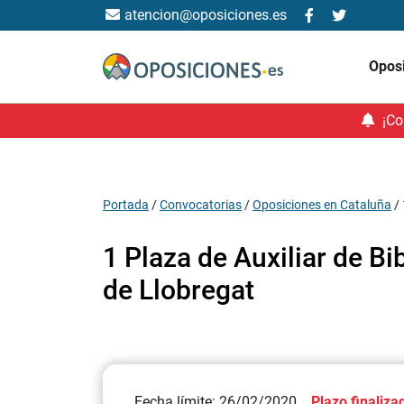
atencion@oposiciones.es
Opos
¡Co
Portada
/
Convocatorias
/
Oposiciones en Cataluña
/
1 Plaza de Auxiliar de B
de Llobregat
Fecha límite: 26/02/2020
Plazo finaliza