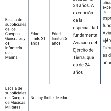
años
34 años. A
exce
la
excepción
espe
Escala de
de la
suboficiales
fun
especialidad
de los
Avia
Cuerpos
Edad
Edad
fundamental
Generales y
límite 21
límite 26
Ejér
Aviación del
de
años
años
Tier
Infantería
Ejército de
de la
es d
Tierra, que
Marina
año
es de 24
años
Escala de
suboficiales
del Cuerpo
No hay límite de edad
de Músicas
Militares