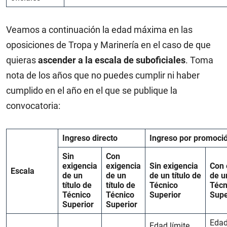
Veamos a continuación la edad máxima en las
oposiciones de Tropa y Marinería en el caso de que
quieras
ascender a la escala de suboficiales
. Toma
nota de los años que no puedes cumplir ni haber
cumplido en el año en el que se publique la
convocatoria:
Ingreso directo
Ingreso por promoci
Sin
Con
exigencia
exigencia
Sin exigencia
Con 
Escala
de un
de un
de un título de
de un
título de
título de
Técnico
Técn
Técnico
Técnico
Superior
Supe
Superior
Superior
Edad
Edad límite