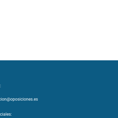
:
cion@oposiciones.es
ciales: