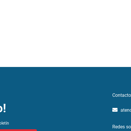
Contacto
o!
aten
letín
Redes so