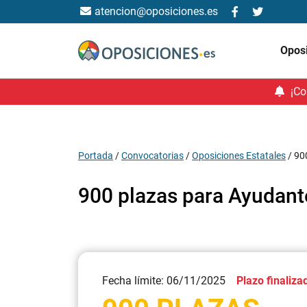
atencion@oposiciones.es
Opos
¡Co
Portada
/
Convocatorias
/
Oposiciones Estatales
/
90
900 plazas para Ayudante
Fecha límite: 06/11/2025
Plazo finaliza