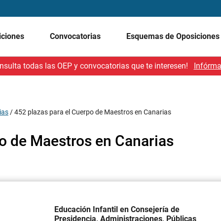
iciones
Convocatorias
Esquemas de Oposicione
nsulta todas las OEP y convocatorias que te interesen!
Infórma
ias
/
452 plazas para el Cuerpo de Maestros en Canarias
po de Maestros en Canarias
Educación Infantil en Consejería de
Presidencia, Administraciones, Públicas