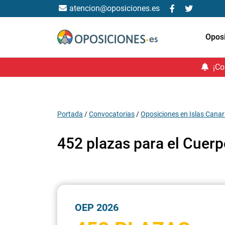
atencion@oposiciones.es
Opos
¡Co
Portada
/
Convocatorias
/
Oposiciones en Islas Canar
452 plazas para el Cuer
OEP 2026