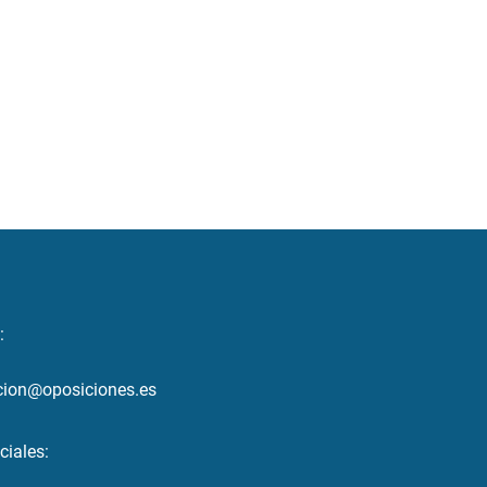
:
cion@oposiciones.es
ciales: