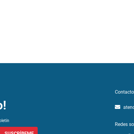
Contacto
o!
aten
letín
Redes so
SUSCRÍBEME