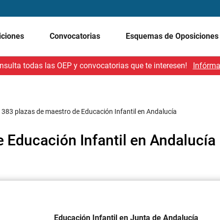
iciones
Convocatorias
Esquemas de Oposicione
nsulta todas las OEP y convocatorias que te interesen!
Infórma
/
383 plazas de maestro de Educación Infantil en Andalucía
 Educación Infantil en Andalucía
Educación Infantil en Junta de Andalucía