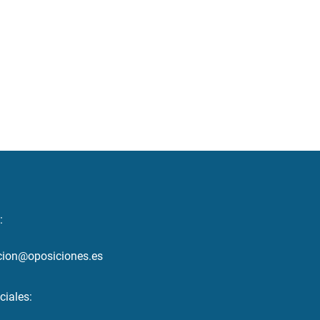
:
cion@oposiciones.es
ciales: