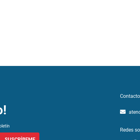
Contacto
o!
aten
letín
Redes so
SUSCRÍBEME