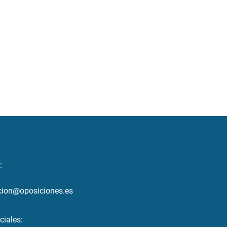
:
cion@oposiciones.es
ciales: