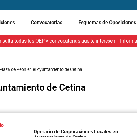
iciones
Convocatorias
Esquemas de Oposicione
nsulta todas las OEP y convocatorias que te interesen!
Infórma
Plaza de Peón en el Ayuntamiento de Cetina
yuntamiento de Cetina
do
Operario de Corporaciones Locales en