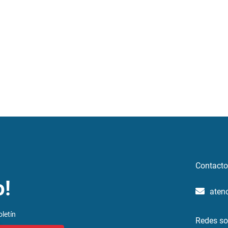
Contacto
o!
aten
letín
Redes so