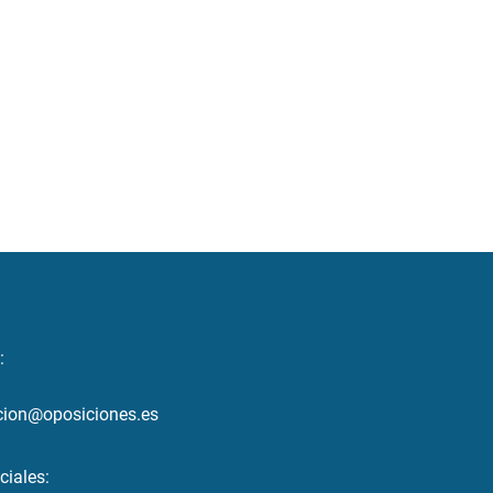
:
cion@oposiciones.es
ciales: