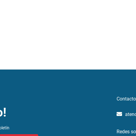
Contacto
o!
aten
letín
Redes so