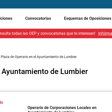
iciones
Convocatorias
Esquemas de Oposicione
nsulta todas las OEP y convocatorias que te interesen!
Infórma
 Plaza de Operario en el Ayuntamiento de Lumbier
el Ayuntamiento de Lumbier
do
Operario de Corporaciones Locales en