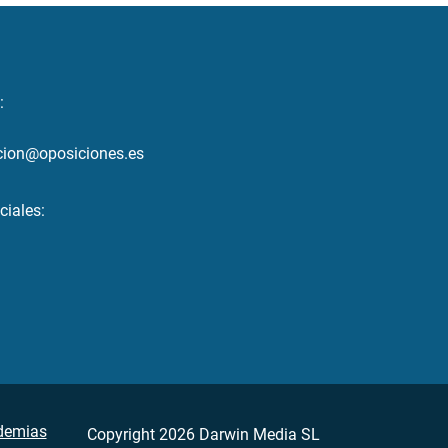
:
cion@oposiciones.es
ciales:
demias
Copyright 2026 Darwin Media SL