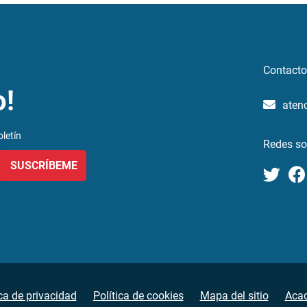
Contacto
o!
aten
letín
Redes so
SUSCRÍBEME
ica de privacidad
Política de cookies
Mapa del sitio
Aca