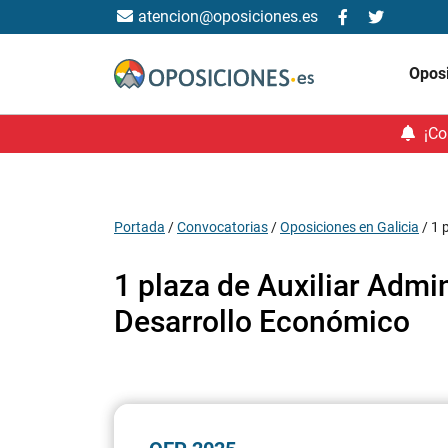
atencion@oposiciones.es
Opos
¡Co
Portada
/
Convocatorias
/
Oposiciones en Galicia
/
1 
1 plaza de Auxiliar Admin
Desarrollo Económico