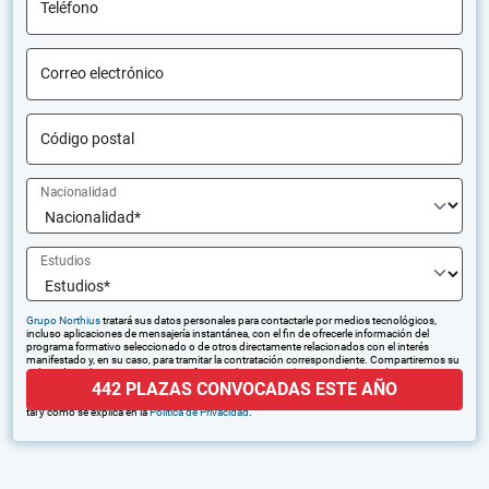
Teléfono
Correo electrónico
Código postal
Nacionalidad
Estudios
Grupo Northius
tratará sus datos personales para contactarle por medios tecnológicos,
incluso aplicaciones de mensajería instantánea, con el fin de ofrecerle información del
programa formativo seleccionado o de otros directamente relacionados con el interés
manifestado y, en su caso, para tramitar la contratación correspondiente. Compartiremos su
solicitud con las empresas que conforman el
Grupo Northius
, con el objeto de que estas
442 PLAZAS CONVOCADAS ESTE AÑO
puedan hacerle llegar la mejor oferta de productos y servicios de acuerdo a su petición.
Quedan reconocidos los derechos de acceso, rectificación, supresión, oposición, limitación,
tal y como se explica en la
Política de Privacidad
.