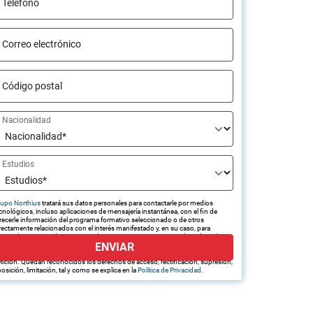
Teléfono
Correo electrónico
Código postal
Nacionalidad
Estudios
upo Northius
tratará sus datos personales para contactarle por medios
cnológicos, incluso aplicaciones de mensajería instantánea, con el fin de
recerle información del programa formativo seleccionado o de otros
rectamente relacionados con el interés manifestado y, en su caso, para
amitar la contratación correspondiente. Compartiremos su solicitud con las
ENVIAR
presas que conforman el
Grupo Northius
, con el objeto de que estas
edan hacerle llegar la mejor oferta de productos y servicios de acuerdo a su
tición. Quedan reconocidos los derechos de acceso, rectificación, supresión,
osición, limitación, tal y como se explica en la
Política de Privacidad
.