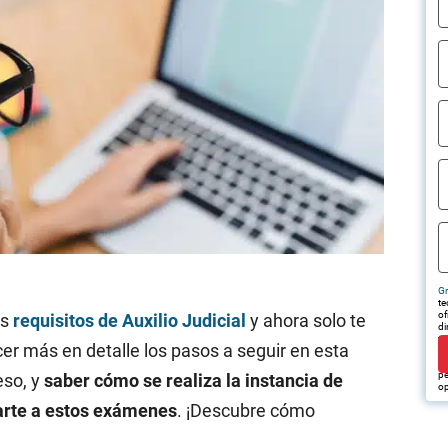
Gr
te
of
os
requisitos de Auxilio Judicial
y ahora solo te
di
tr
r más en detalle los pasos a seguir en esta
em
pu
pe
eso, y
saber cómo se realiza la instancia de
op
tarte a estos exámenes
. ¡Descubre cómo