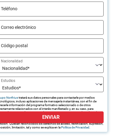
Teléfono
Correo electrónico
Código postal
Nacionalidad
Estudios
upo Northius
tratará sus datos personales para contactarle por medios
cnológicos, incluso aplicaciones de mensajería instantánea, con el fin de
recerle información del programa formativo seleccionado o de otros
rectamente relacionados con el interés manifestado y, en su caso, para
amitar la contratación correspondiente. Compartiremos su solicitud con las
ENVIAR
presas que conforman el
Grupo Northius
, con el objeto de que estas
edan hacerle llegar la mejor oferta de productos y servicios de acuerdo a su
tición. Quedan reconocidos los derechos de acceso, rectificación, supresión,
osición, limitación, tal y como se explica en la
Política de Privacidad
.