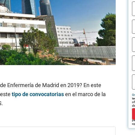
 de Enfermería de Madrid en 2019? En este
 este
tipo de convocatorias
en el marco de la
Gr
te
S.
of
di
tr
em
pu
pe
op