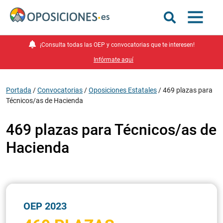
¡Consulta todas las OEP y convocatorias que te interesen!
Infórmate aquí
Portada
/
Convocatorias
/
Oposiciones Estatales
/
469 plazas para
Técnicos/as de Hacienda
469 plazas para Técnicos/as de
Hacienda
OEP 2023