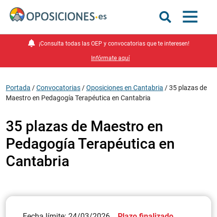
¡Consulta todas las OEP y convocatorias que te interesen!
Infórmate aquí
Portada
/
Convocatorias
/
Oposiciones en Cantabria
/
35 plazas de
Maestro en Pedagogía Terapéutica en Cantabria
35 plazas de Maestro en
Pedagogía Terapéutica en
Cantabria
Fecha límite: 24/03/2026
Plazo finalizado