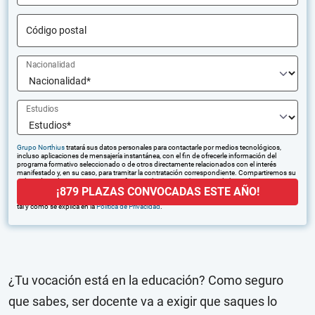
Código postal
Nacionalidad
Estudios
Grupo Northius
tratará sus datos personales para contactarle por medios tecnológicos,
incluso aplicaciones de mensajería instantánea, con el fin de ofrecerle información del
programa formativo seleccionado o de otros directamente relacionados con el interés
manifestado y, en su caso, para tramitar la contratación correspondiente. Compartiremos su
solicitud con las empresas que conforman el
Grupo Northius
, con el objeto de que estas
¡879 PLAZAS CONVOCADAS ESTE AÑO!
puedan hacerle llegar la mejor oferta de productos y servicios de acuerdo a su petición.
Quedan reconocidos los derechos de acceso, rectificación, supresión, oposición, limitación,
tal y como se explica en la
Política de Privacidad
.
¿Tu vocación está en la educación? Como seguro
que sabes, ser docente va a exigir que saques lo