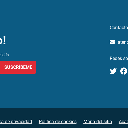
Contacto
o!
aten
letín
Redes so
SUSCRÍBEME
ica de privacidad
Política de cookies
Mapa del sitio
Aca