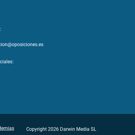
:
cion@oposiciones.es
ciales:
demias
Copyright 2026 Darwin Media SL