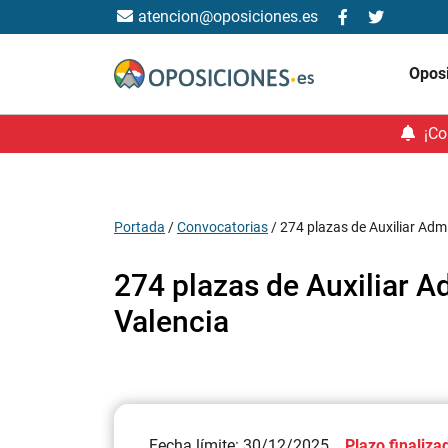
atencion@oposiciones.es
Opos
¡Co
Portada
/
Convocatorias
/
274 plazas de Auxiliar Adm
274 plazas de Auxiliar A
Valencia
Fecha límite: 30/12/2025
Plazo finaliza