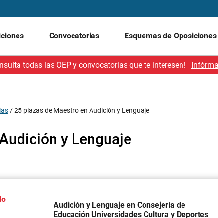
iciones
Convocatorias
Esquemas de Oposicione
nsulta todas las OEP y convocatorias que te interesen!
Infórma
ias
/
25 plazas de Maestro en Audición y Lenguaje
 Audición y Lenguaje
do
Audición y Lenguaje en Consejería de
Educación Universidades Cultura y Deportes