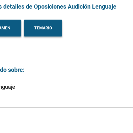
s detalles
de Oposiciones Audición Lenguaje
AMEN
TEMARIO
ndo sobre:
enguaje