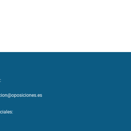
:
cion@oposiciones.es
ciales: