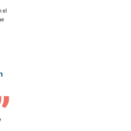
 el
ue
n
e