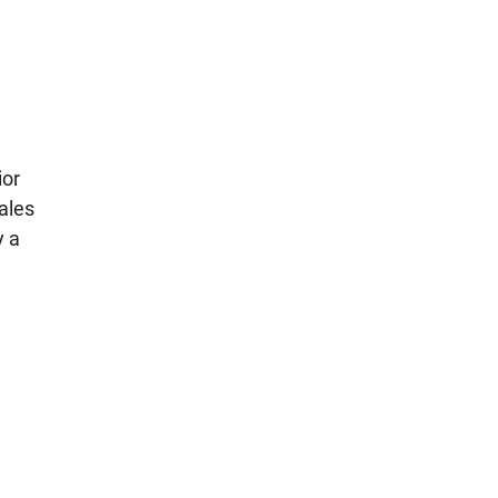
n
ior
ales
y a