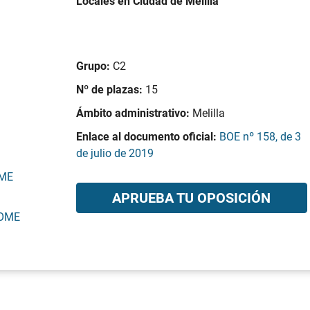
Locales en Ciudad de Melilla
Grupo:
C2
Nº de plazas:
15
Ámbito administrativo:
Melilla
Enlace al documento oficial:
BOE nº 158, de 3
de julio de 2019
OME
APRUEBA TU OPOSICIÓN
BOME